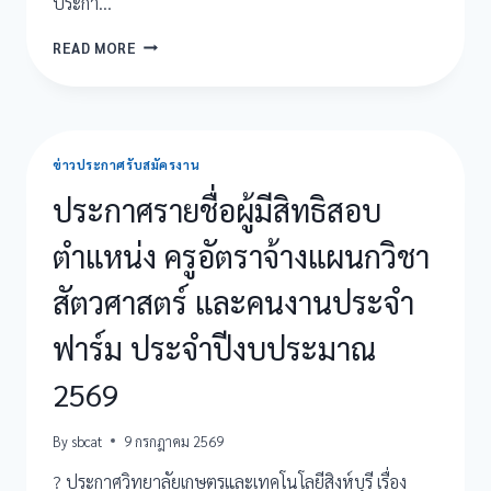
ประกา…
ประกาศ
READ MORE
ผล
ผู้
ผ่าน
การ
สอบ
ข่าวประกาศรับสมัครงาน
คัด
เลือก
ประกาศรายชื่อผู้มีสิทธิสอบ
บุคคล
เพื่อ
ตำแหน่ง ครูอัตราจ้างแผนกวิชา
จ้าง
เป็น
สัตวศาสตร์ และคนงานประจำ
ลูกจ้าง
ชั่วคราว
ฟาร์ม ประจำปีงบประมาณ
2569
By
sbcat
9 กรกฎาคม 2569
? ประกาศวิทยาลัยเกษตรและเทคโนโลยีสิงห์บุรี เรื่อง