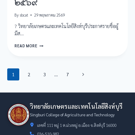
๒๕๖๙
By
sbcat
29 พฤษภาคม 2569
? วิทยาลัยเกษตรและเทคโนโลยีสิงห์บุรีประกาศรายชื่อผู้
มีส…
ประกาศ
READ MORE
ราย
ชื่อ
ผู้
มี
Page
สิทธิ์
Next
1
2
3
…
7
สอบ
navigation
Page
สัมภาษณ์
ตำแหน่ง
เจ้า
หน้าที่
วิทยาลัยเกษตรและเทคโนโลยีสิงห์บุรี
ธุรการ
ประจำ
Singburi College of Agriculture and Technology
ปีงบประมาณ
๒๕๖๙
เลขที่ 111 หมู่ 1 ต.ม่วงหมู่ อ.เมือง จ.สิงห์บุรี 16000
036-510-982