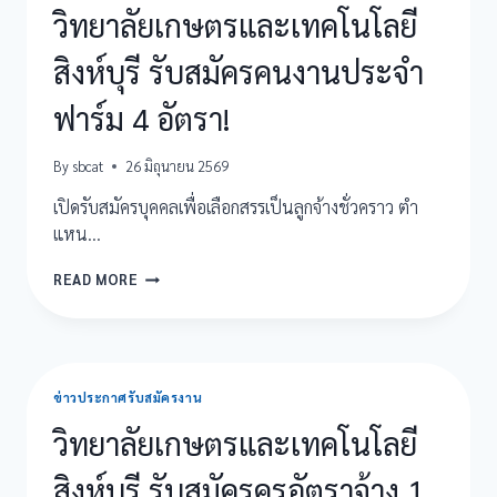
ปีงบประมาณ
วิทยาลัยเกษตรและเทคโนโลยี
2569
สิงห์บุรี รับสมัครคนงานประจำ
ฟาร์ม 4 อัตรา!
By
sbcat
26 มิถุนายน 2569
เปิดรับสมัครบุคคลเพื่อเลือกสรรเป็นลูกจ้างชั่วคราว ตำ
แหน…
วิทยาลัย
READ MORE
เกษตร
และ
เทคโนโลยี
สิงห์บุรี
รับ
ข่าวประกาศรับสมัครงาน
สมัคร
คน
วิทยาลัยเกษตรและเทคโนโลยี
งาน
ประจำ
สิงห์บุรี รับสมัครครูอัตราจ้าง 1
ฟาร์ม