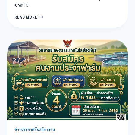
ประกา…
ประกาศ
READ MORE
ราย
ชื่อ
ผู้
มี
สิทธิ
สอบ
ตำแหน่ง
ครู
อัตรา
จ้าง
แผนก
วิชา
สัตว
ศาสตร์
และ
คน
งาน
ประจำ
ฟาร์ม
ข่าวประกาศรับสมัครงาน
ประจำ