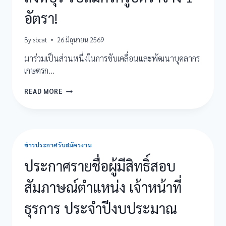
4
อัตรา!
อัตรา!
By
sbcat
26 มิถุนายน 2569
มาร่วมเป็นส่วนหนึ่งในการขับเคลื่อนและพัฒนาบุคลากร
เกษตรก…
วิทยาลัย
READ MORE
เกษตร
และ
เทคโนโลยี
สิงห์บุรี
รับ
ข่าวประกาศรับสมัครงาน
สมัคร
ครู
ประกาศรายชื่อผู้มีสิทธิ์สอบ
อัตรา
จ้าง
สัมภาษณ์ตำแหน่ง เจ้าหน้าที่
1
อัตรา!
ธุรการ ประจำปีงบประมาณ