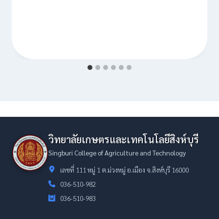
วิทยาลัยเกษตรและเทคโนโลยีสิงห์บุรี
Singburi College of Agriculture and Technology
เลขที่ 111 หมู่ 1 ต.ม่วงหมู่ อ.เมือง จ.สิงห์บุรี 16000
036-510-982
036-510-983