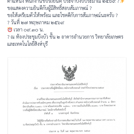
ตำแหน่ง พนักงานขับรถยนต์ ประจำปีงบประมาณ ๒๕๖๙ ?
ขอแสดงความยินดีกับผู้มีสิทธิ์สอบสัมภาษณ์ ?
ขอให้เตรียมตัวให้พร้อม และโชคดีกับการสัมภาษณ์นะครับ ?
? วันที่ ๒๗ พฤษภาคม ๒๕๖๙
เวลา ๐๙.๓๐ น.
? ณ ห้องประชุมบึงบัว ชั้น ๒ อาคารอำนวยการ วิทยาลัยเกษตร
และเทคโนโลยีสิงห์บุรี