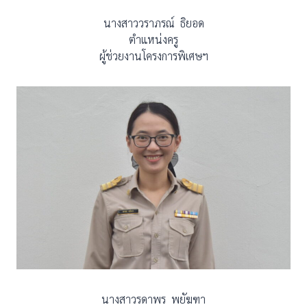
นางสาววราภรณ์ ธิยอด
ตำแหน่งครู
ผู้ช่วยงานโครงการพิเศษฯ
นางสาวรดาพร พยัฆฑา