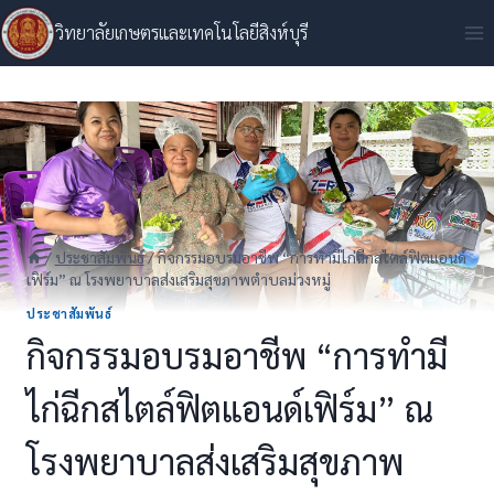
Skip
วิทยาลัยเกษตรและเทคโนโลยีสิงห์บุรี
to
content
/
ประชาสัมพันธ์
/
กิจกรรมอบรมอาชีพ “การทำมีไก่ฉีกสไตล์ฟิตแอนด์
เฟิร์ม” ณ โรงพยาบาลส่งเสริมสุขภาพตำบลม่วงหมู่
ประชาสัมพันธ์
กิจกรรมอบรมอาชีพ “การทำมี
ไก่ฉีกสไตล์ฟิตแอนด์เฟิร์ม” ณ
โรงพยาบาลส่งเสริมสุขภาพ